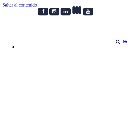
Saltar al contenido