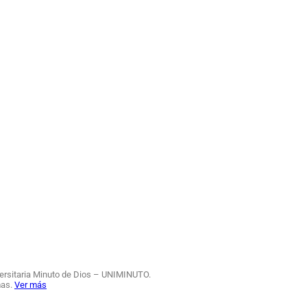
iversitaria Minuto de Dios – UNIMINUTO.
mas.
Ver más