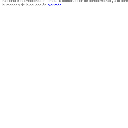
nacional e internacional en torno a la construcción de conocimiento y a la co
humanas y de la educación.
Ver más