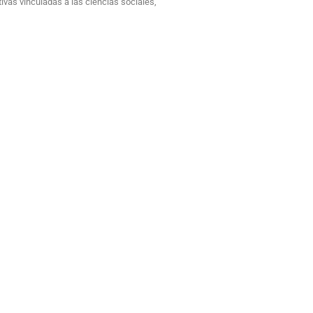
ivas vinculadas a las ciencias sociales,