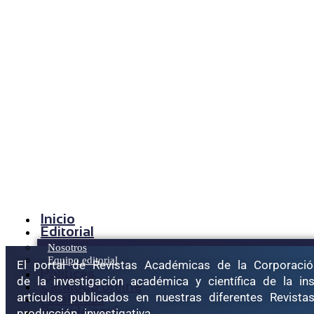
Inicio
Editorial
Nosotros
Equipo editorial
El portal de Revistas Académicas de la Corporació
Políticas
de la investigación académica y científica de la in
Catálogo online
artículos publicados en nuestras diferentes Revista
Analíticas
Postula aquí
producción investigativa.