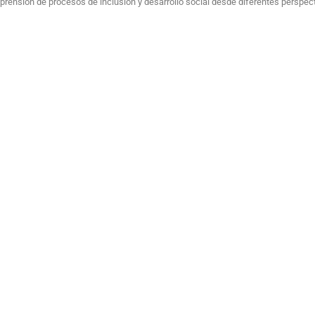
mprensión de procesos de inclusión y desarrollo social desde diferentes perspect